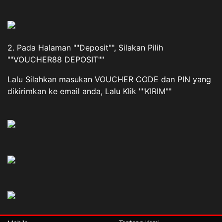
2. Pada Halaman ""Deposit"", Silakan Pilih
""VOUCHER88 DEPOSIT""
Lalu Silahkan masukan VOUCHER CODE dan PIN yang
dikirimkan ke email anda, Lalu Klik ""KIRIM""