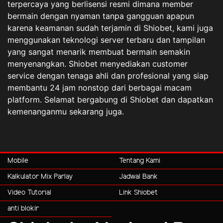
terpercaya yang berlisensi resmi dimana member
bermain dengan nyaman tanpa gangguan apapun
karena keamanan sudah terjamin di Shiobet, kami juga
menggunakan teknologi server terbaru dan tampilan
yang sangat menarik membuat bermain semakin
menyenangkan. Shiobet menyediakan customer
service dengan tenaga ahli dan profesional yang siap
membantu 24 jam nonstop dari berbagai macam
platform. Selamat bergabung di Shiobet dan dapatkan
kemenanganmu sekarang juga.
Mobile
Tentang Kami
Kalkulator Mix Parlay
Jadwal Bank
Video Tutorial
Link Shiobet
anti blokir