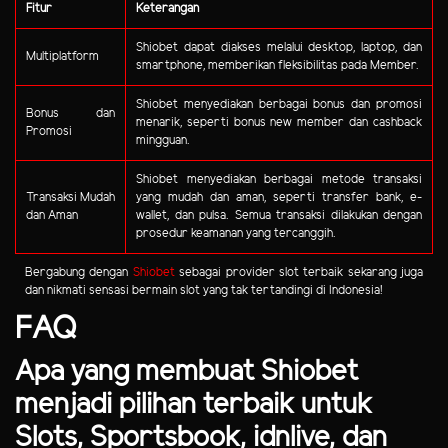
Fitur
Keterangan
Shiobet dapat diakses melalui desktop, laptop, dan
Multiplatform
smartphone, memberikan fleksibilitas pada Member.
Shiobet menyediakan berbagai bonus dan promosi
Bonus dan
menarik, seperti bonus new member dan cashback
Promosi
mingguan.
Shiobet menyediakan berbagai metode transaksi
Transaksi Mudah
yang mudah dan aman, seperti transfer bank, e-
dan Aman
wallet, dan pulsa. Semua transaksi dilakukan dengan
prosedur keamanan yang tercanggih.
Bergabung dengan
Shiobet
sebagai provider slot terbaik sekarang juga
dan nikmati sensasi bermain slot yang tak tertandingi di Indonesia!
FAQ
Apa yang membuat Shiobet
menjadi pilihan terbaik untuk
Slots, Sportsbook, idnlive, dan