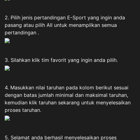
2. Pilih jenis pertandingan E-Sport yang ingin anda
pasang atau pilih All untuk menampilkan semua
pertandingan .
3. Silahkan klik tim favorit yang ingin anda pilih.
4. Masukkan nilai taruhan pada kolom berikut sesuai
dengan batas jumlah minimal dan maksimal taruhan,
kemudian klik taruhan sekarang untuk menyelesaikan
proses taruhan.
5. Selamat anda berhasil menyelesaikan proses