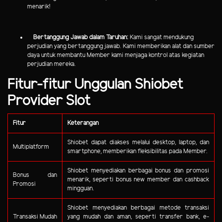
menarik!
Bertanggung Jawab dalam Taruhan:
Kami sangat mendukung
perjudian yang bertanggung jawab. Kami memberikan alat dan sumber
daya untuk membantu Member kami menjaga kontrol atas kegiatan
perjudian mereka.
Fitur-fitur Unggulan Shiobet
Provider Slot
Fitur
Keterangan
Shiobet dapat diakses melalui desktop, laptop, dan
Multiplatform
smartphone, memberikan fleksibilitas pada Member.
Shiobet menyediakan berbagai bonus dan promosi
Bonus dan
menarik, seperti bonus new member dan cashback
Promosi
mingguan.
Shiobet menyediakan berbagai metode transaksi
Transaksi Mudah
yang mudah dan aman, seperti transfer bank, e-