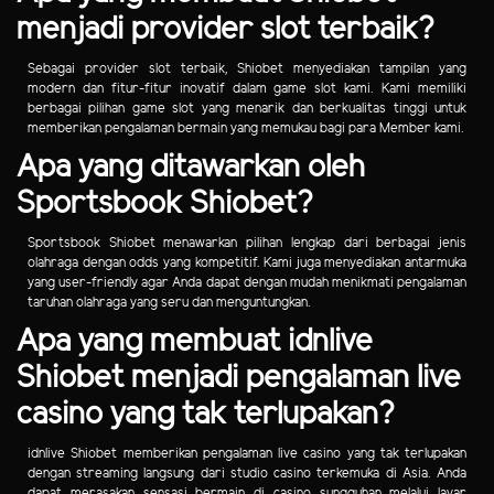
menjadi provider slot terbaik?
Sebagai provider slot terbaik, Shiobet menyediakan tampilan yang
modern dan fitur-fitur inovatif dalam game slot kami. Kami memiliki
berbagai pilihan game slot yang menarik dan berkualitas tinggi untuk
memberikan pengalaman bermain yang memukau bagi para Member kami.
Apa yang ditawarkan oleh
Sportsbook Shiobet?
Sportsbook Shiobet menawarkan pilihan lengkap dari berbagai jenis
olahraga dengan odds yang kompetitif. Kami juga menyediakan antarmuka
yang user-friendly agar Anda dapat dengan mudah menikmati pengalaman
taruhan olahraga yang seru dan menguntungkan.
Apa yang membuat idnlive
Shiobet menjadi pengalaman live
casino yang tak terlupakan?
idnlive Shiobet memberikan pengalaman live casino yang tak terlupakan
dengan streaming langsung dari studio casino terkemuka di Asia. Anda
dapat merasakan sensasi bermain di casino sungguhan melalui layar