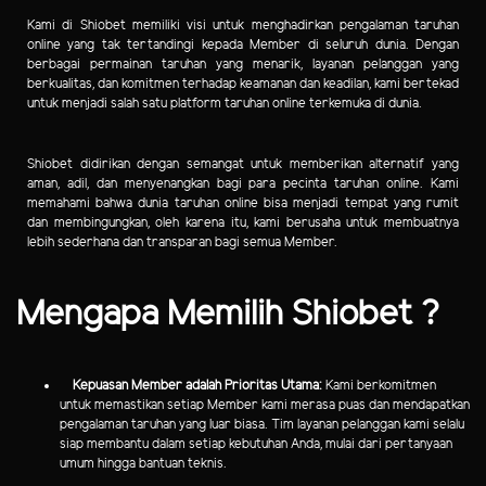
Kami di Shiobet memiliki visi untuk menghadirkan pengalaman taruhan
online yang tak tertandingi kepada Member di seluruh dunia. Dengan
berbagai permainan taruhan yang menarik, layanan pelanggan yang
berkualitas, dan komitmen terhadap keamanan dan keadilan, kami bertekad
untuk menjadi salah satu platform taruhan online terkemuka di dunia.
Shiobet didirikan dengan semangat untuk memberikan alternatif yang
aman, adil, dan menyenangkan bagi para pecinta taruhan online. Kami
memahami bahwa dunia taruhan online bisa menjadi tempat yang rumit
dan membingungkan, oleh karena itu, kami berusaha untuk membuatnya
lebih sederhana dan transparan bagi semua Member.
Mengapa Memilih Shiobet ?
Kepuasan Member adalah Prioritas Utama:
Kami berkomitmen
untuk memastikan setiap Member kami merasa puas dan mendapatkan
pengalaman taruhan yang luar biasa. Tim layanan pelanggan kami selalu
siap membantu dalam setiap kebutuhan Anda, mulai dari pertanyaan
umum hingga bantuan teknis.