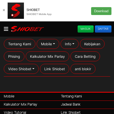
×
SHIOBET
Download
SHIOBET Mobile App
MASUK
DAFTAR
Tentang Kami
Mobile
Info
Kebijakan
Phising
Kalkulator Mix Parlay
Cara Betting
Video Shiobet
Link Shiobet
anti blokir
Mobile
Tentang Kami
Kalkulator Mix Parlay
Jadwal Bank
Video Tutorial
Link Shiobet