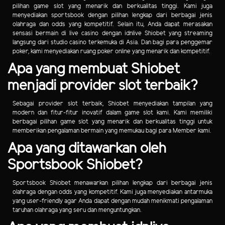
pilihan game slot yang menarik dan berkualitas tinggi. Kami juga
menyediakan sportsbook dengan pilihan lengkap dari berbagai jenis
olahraga dan odds yang kompetitif. Selain itu, Anda dapat merasakan
sensasi bermain di live casino dengan idnlive Shiobet yang streaming
langsung dari studio casino terkemuka di Asia. Dan bagi para penggemar
poker, kami menyediakan ruang poker online yang menarik dan kompetitif.
Apa yang membuat Shiobet
menjadi provider slot terbaik?
Sebagai provider slot terbaik, Shiobet menyediakan tampilan yang
modern dan fitur-fitur inovatif dalam game slot kami. Kami memiliki
berbagai pilihan game slot yang menarik dan berkualitas tinggi untuk
memberikan pengalaman bermain yang memukau bagi para Member kami.
Apa yang ditawarkan oleh
Sportsbook Shiobet?
Sportsbook Shiobet menawarkan pilihan lengkap dari berbagai jenis
olahraga dengan odds yang kompetitif. Kami juga menyediakan antarmuka
yang user-friendly agar Anda dapat dengan mudah menikmati pengalaman
taruhan olahraga yang seru dan menguntungkan.