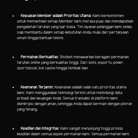
Kepuasan Member adalah Prioritas Utama:
Kami berkomitmen
untuk memastikan setiap Member kami merasa puas dan mendapatkan
pengalaman taruhan yang luar biasa. Tim layanan pelanggan kami selalu
siap membantu dalam setiap kebutuhan Anda, mulai dari pertanyaan
umum hingga bantuan teknis.
Permainan Berkualitas:
Shiobet menawarkan beragam permainan
taruhan online yang berkualitas tinggi. Dari slots, esports, poker,
sportsbook, live casino hingga tembak ikan.
Keamanan Terjamin:
Keamanan adalah salah satu prioritas utama
kami. Kami menggunakan teknologi terkini untuk melindungi data
pribadi dan keuangan Anda. Semua transaksi di platform kami
dienkripsi dengan aman, sehingga Anda dapat bermain dengan pikiran
yang tenang.
Keadilan dan Integritas:
Kami sangat menjunjung tinggi prinsip
keadilan dalam semua aspek permainan kami. Semua permainan kami