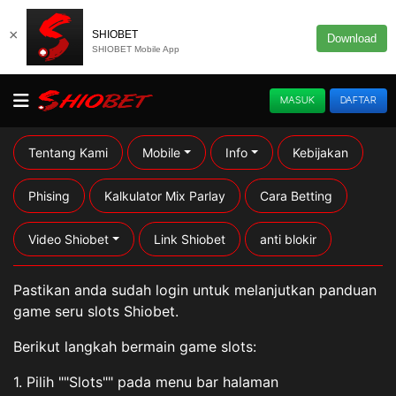
×
SHIOBET
Download
SHIOBET Mobile App
MASUK
DAFTAR
Tentang Kami
Mobile
Info
Kebijakan
Phising
Kalkulator Mix Parlay
Cara Betting
Video Shiobet
Link Shiobet
anti blokir
Pastikan anda sudah login untuk melanjutkan panduan
game seru slots Shiobet.
Berikut langkah bermain game slots:
1. Pilih ""Slots"" pada menu bar halaman