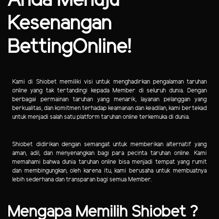
Anda Menuju
Kesenangan
BettingOnline!
Kami di Shiobet memiliki visi untuk menghadirkan pengalaman taruhan
online yang tak tertandingi kepada Member di seluruh dunia. Dengan
berbagai permainan taruhan yang menarik, layanan pelanggan yang
berkualitas, dan komitmen terhadap keamanan dan keadilan, kami bertekad
untuk menjadi salah satu platform taruhan online terkemuka di dunia.
Shiobet didirikan dengan semangat untuk memberikan alternatif yang
aman, adil, dan menyenangkan bagi para pecinta taruhan online. Kami
memahami bahwa dunia taruhan online bisa menjadi tempat yang rumit
dan membingungkan, oleh karena itu, kami berusaha untuk membuatnya
lebih sederhana dan transparan bagi semua Member.
Mengapa Memilih Shiobet ?