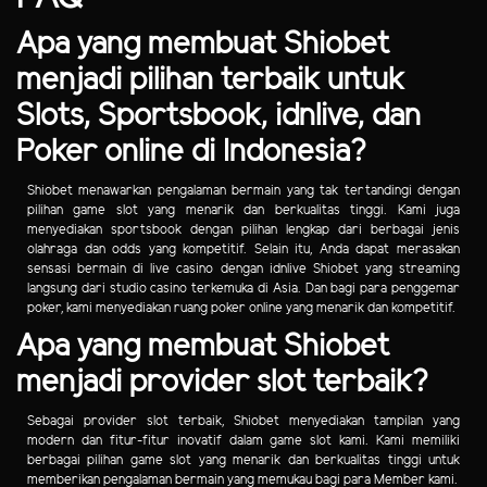
Apa yang membuat Shiobet
menjadi pilihan terbaik untuk
Slots, Sportsbook, idnlive, dan
Poker online di Indonesia?
Shiobet menawarkan pengalaman bermain yang tak tertandingi dengan
pilihan game slot yang menarik dan berkualitas tinggi. Kami juga
menyediakan sportsbook dengan pilihan lengkap dari berbagai jenis
olahraga dan odds yang kompetitif. Selain itu, Anda dapat merasakan
sensasi bermain di live casino dengan idnlive Shiobet yang streaming
langsung dari studio casino terkemuka di Asia. Dan bagi para penggemar
poker, kami menyediakan ruang poker online yang menarik dan kompetitif.
Apa yang membuat Shiobet
menjadi provider slot terbaik?
Sebagai provider slot terbaik, Shiobet menyediakan tampilan yang
modern dan fitur-fitur inovatif dalam game slot kami. Kami memiliki
berbagai pilihan game slot yang menarik dan berkualitas tinggi untuk
memberikan pengalaman bermain yang memukau bagi para Member kami.