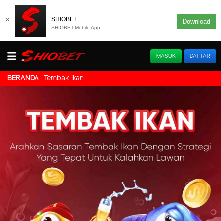
×
SHIOBET
Download
SHIOBET Mobile App
MASUK
DAFTAR
Tembak Ikan
BERANDA