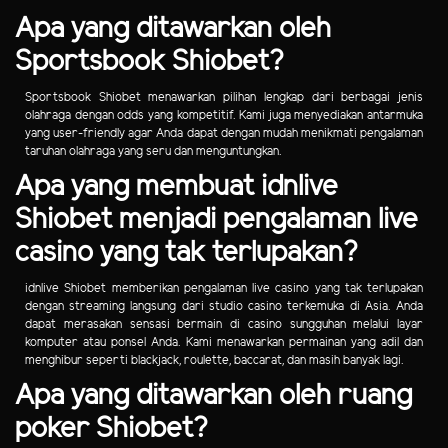
Apa yang ditawarkan oleh
Sportsbook Shiobet?
Sportsbook Shiobet menawarkan pilihan lengkap dari berbagai jenis
olahraga dengan odds yang kompetitif. Kami juga menyediakan antarmuka
yang user-friendly agar Anda dapat dengan mudah menikmati pengalaman
taruhan olahraga yang seru dan menguntungkan.
Apa yang membuat idnlive
Shiobet menjadi pengalaman live
casino yang tak terlupakan?
idnlive Shiobet memberikan pengalaman live casino yang tak terlupakan
dengan streaming langsung dari studio casino terkemuka di Asia. Anda
dapat merasakan sensasi bermain di casino sungguhan melalui layar
komputer atau ponsel Anda. Kami menawarkan permainan yang adil dan
menghibur seperti blackjack, roulette, baccarat, dan masih banyak lagi.
Apa yang ditawarkan oleh ruang
poker Shiobet?