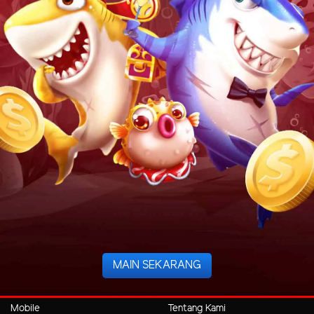
MAIN SEKARANG
Mobile
Tentang Kami