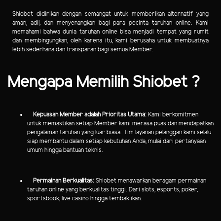
Shiobet didirikan dengan semangat untuk memberikan alternatif yang
aman, adil, dan menyenangkan bagi para pecinta taruhan online. Kami
memahami bahwa dunia taruhan online bisa menjadi tempat yang rumit
dan membingungkan, oleh karena itu, kami berusaha untuk membuatnya
lebih sederhana dan transparan bagi semua Member.
Mengapa Memilih Shiobet ?
Kepuasan Member adalah Prioritas Utama:
Kami berkomitmen
untuk memastikan setiap Member kami merasa puas dan mendapatkan
pengalaman taruhan yang luar biasa. Tim layanan pelanggan kami selalu
siap membantu dalam setiap kebutuhan Anda, mulai dari pertanyaan
umum hingga bantuan teknis.
Permainan Berkualitas:
Shiobet menawarkan beragam permainan
taruhan online yang berkualitas tinggi. Dari slots, esports, poker,
sportsbook, live casino hingga tembak ikan.