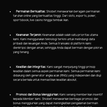
Permainan Berkualitas:
Shiobet menawarkan beragam permainan
taruhan online yang berkualitas tinggi. Dari slots, esports, poker,
sportsbook, live casino hingga tembak ikan.
Keamanan Terjamin:
Keamanan adalah salah satu prioritas utama
kami. Kami menggunakan teknologi terkini untuk melindungi data
pribadi dan keuangan Anda. Semua transaksi di platform kami
dienkripsi dengan aman, sehingga Anda dapat bermain dengan pikiran
yang tenang.
Keadilan dan Integritas:
Kami sangat menjunjung tinggi prinsip
keadilan dalam semua aspek permainan kami. Semua permainan kami
didukung oleh generator angka acak (RNG) yang independen dan diuji
secara berkala untuk memastikan keadilan absolut.
Promosi dan Bonus Menggiurkan:
Kami senang memberikan insentif
kepada Member kami. Shiobet menawarkan berbagai promosi dan
bonus menggiurkan yang dapat meningkatkan pengalaman bermain