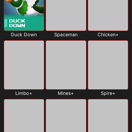
Duck Down
Spaceman
Chicken+
Limbo+
Mines+
Spire+