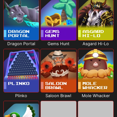
Dragon Portal
Gems Hunt
Asgard Hi-Lo
Plinko
Saloon Brawl
Mole Whacker