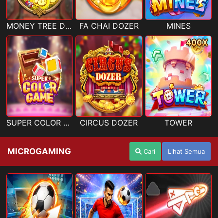
MONEY TREE DOZER
FA CHAI DOZER
MINES
SUPER COLOR GAME
CIRCUS DOZER
TOWER
MICROGAMING
Cari
Lihat Semua