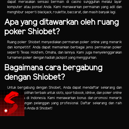
dapat merasakan sensasi bermain di casino sungguhan melalui layar
komputer atau ponsel Anda. Kami menawarkan permainan yang adil dan
menghibur seperti blackjack, roulette, baccarat, dan masih banyak lagi.
Apa yang ditawarkan oleh ruang
poker Shiobet?
Ruang poker Shiobet menyediakan permainan poker online yang menarik
dan kompetitif. Anda dapat memainkan berbagai jenis permainan poker
seperti Texas Hold'em, Omaha, dan lainnya. Kami juga menyelenggarakan
turnamen poker dengan hadiah jackpot yang menggiurkan.
Bagaimana cara bergabung
dengan Shiobet?
Untuk bergabung dengan Shiobet, Anda dapat mendaftar sekarang dan
menikmati pilihan terbaik untuk slots, sportsbook, idnlive, dan poker online
terpercaya di Indonesia. Kami menawarkan bonus dan promosi menarik
serta dukungan pelanggan yang profesional. Daftar sekarang dan raih
kemenangan Anda di Shiobet!