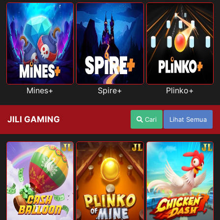
Mines+
Spire+
Plinko+
JILI GAMING
Cari
Lihat Semua