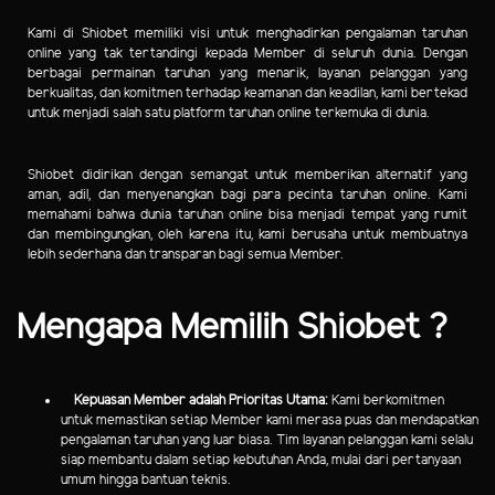
Kami di Shiobet memiliki visi untuk menghadirkan pengalaman taruhan
online yang tak tertandingi kepada Member di seluruh dunia. Dengan
berbagai permainan taruhan yang menarik, layanan pelanggan yang
berkualitas, dan komitmen terhadap keamanan dan keadilan, kami bertekad
untuk menjadi salah satu platform taruhan online terkemuka di dunia.
Shiobet didirikan dengan semangat untuk memberikan alternatif yang
aman, adil, dan menyenangkan bagi para pecinta taruhan online. Kami
memahami bahwa dunia taruhan online bisa menjadi tempat yang rumit
dan membingungkan, oleh karena itu, kami berusaha untuk membuatnya
lebih sederhana dan transparan bagi semua Member.
Mengapa Memilih Shiobet ?
Kepuasan Member adalah Prioritas Utama:
Kami berkomitmen
untuk memastikan setiap Member kami merasa puas dan mendapatkan
pengalaman taruhan yang luar biasa. Tim layanan pelanggan kami selalu
siap membantu dalam setiap kebutuhan Anda, mulai dari pertanyaan
umum hingga bantuan teknis.