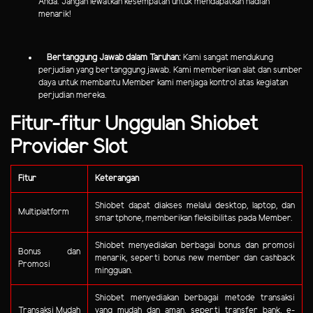
Anda. Jangan lewatkan kesempatan untuk mendapatkan hadiah
menarik!
Bertanggung Jawab dalam Taruhan:
Kami sangat mendukung
perjudian yang bertanggung jawab. Kami memberikan alat dan sumber
daya untuk membantu Member kami menjaga kontrol atas kegiatan
perjudian mereka.
Fitur-fitur Unggulan Shiobet
Provider Slot
Fitur
Keterangan
Shiobet dapat diakses melalui desktop, laptop, dan
Multiplatform
smartphone, memberikan fleksibilitas pada Member.
Shiobet menyediakan berbagai bonus dan promosi
Bonus dan
menarik, seperti bonus new member dan cashback
Promosi
mingguan.
Shiobet menyediakan berbagai metode transaksi
Transaksi Mudah
yang mudah dan aman, seperti transfer bank, e-