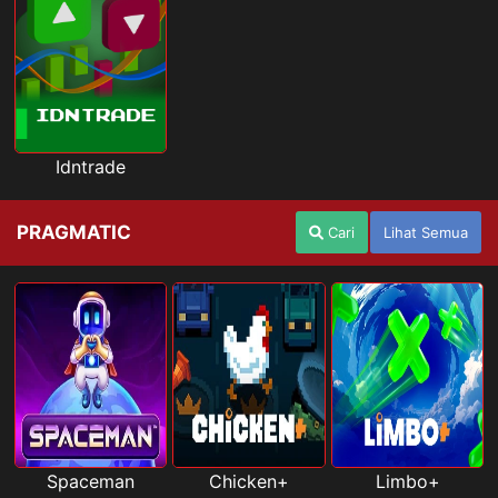
Idntrade
PRAGMATIC
Cari
Lihat Semua
Spaceman
Chicken+
Limbo+